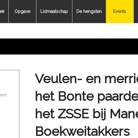
ek
Opgave
Lidmaatschap
De hengsten
Events
Veulen- en merr
het Bonte paard
ers
het ZSSE bij Ma
Boekweitakkers