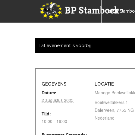
Het BP Stambo
Dit evenement is voorbij.
GEGEVENS
LOCATIE
Datum:
Manege Boekweitakk
2 augustus 2025
Boekweitakkers 1
Dalerveen
,
7755 NG
Tijd:
Nederland
10:00 - 16:00
Evenement Categorie: