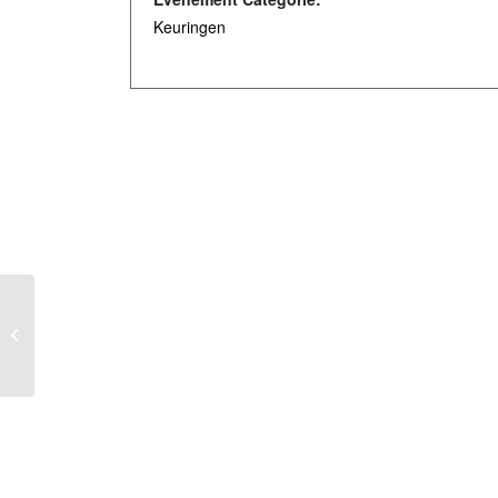
Keuringen
De jarligkse ledenvergadering 2023