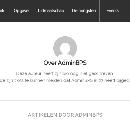
ek
Opgave
Lidmaatschap
De hengsten
Events
Over
AdminBPS
Deze auteur heeft zijn bio nog niet geschreven.
we zijn trots te kunnen melden dat
AdminBPS
al 27 heeft bijged
ARTIKELEN DOOR ADMINBPS