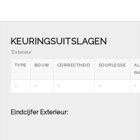
KEURINGSUITSLAGEN
*Exterieur
TYPE
BOUW
CORRECTHEID
SOUPLESSE
A
I
?
?
?
?
?
Eindcijfer Exterieur: